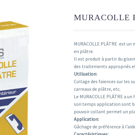
MURACOLLE 
MURACOLLE PLÂTRE est un mort
en plâtre.
Il est produit à partir du gis
des traitements appropriés et
Utilisation:
Collage des faïences sur les s
carreaux de plâtre, etc.
Le MURACOLLE PLÂTRE a un hau
son temps application sont bi
pouvoir collant permet un pl
Application:
Gâchage de préférence à l’aid
Caractéristiques: